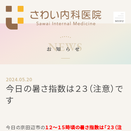
MENU
NEWS
お知らせ
2024.05.20
今日の暑さ指数は２３（注意）で
す
今日の京田辺市の
１２〜１５時頃の暑さ指数は「２３（注