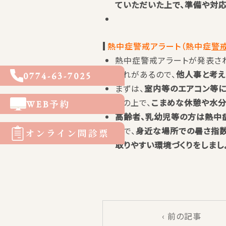
ていただいた上で、準備や対
熱中症警戒アラート（熱中症
警
熱中症警戒アラートが発表さ
それがあるので、
他人事と考え
0774-63-7025
まずは、
室内等のエアコン等に
その上で、
こまめな休憩や水分
WEB予約
高齢者、乳幼児等の方は熱中症
皆で、
身近な場所での暑さ指数
オンライン問診票
取りやすい環境づくりをしましょ
‹ 前の記事