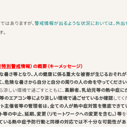
ではありますが、
警戒情報が出るような状況においては、外出
す。
症
特別警戒
情報）の概要（キーメッセージ）
な暑さ等となり、人の健康に係る重大な被害が生じるおそれがあ
、危険な暑さから自分と自分の周りの人の命を守ってください
ら涼しい環境で過ごすとともに、
高齢者、乳幼児等の熱中症に
等のエアコン等により涼しい環境で過ごせているか確認
してく
ント主催者等の管理者は、全ての人が熱中症対策を徹底できて
ト等の中止、延期、変更（リモートワークへの変更を含む。）等
を
ている熱中症予防行動と同様の対応では不十分な可能性があ